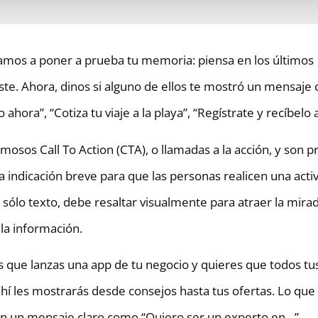
mos a poner a prueba tu memoria: piensa en los últimos 
ste. Ahora, dinos si alguno de ellos te mostró un mensaje
 ahora”, “Cotiza tu viaje a la playa”, “Regístrate y recíbelo 
amosos Call To Action (CTA), o llamadas a la acción, y son 
 indicación breve para que las personas realicen una acti
 sólo texto, debe resaltar visualmente para atraer la mirad
 la información.
 que lanzas una app de tu negocio y quieres que todos tus 
í les mostrarás desde consejos hasta tus ofertas. Lo que
on un mensaje claro como “Quiero ser un experto en…”.