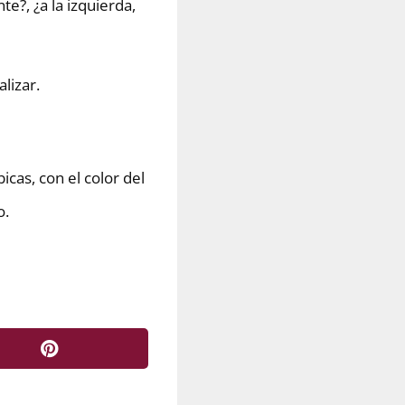
e?, ¿a la izquierda,
lizar.
icas, con el color del
o.